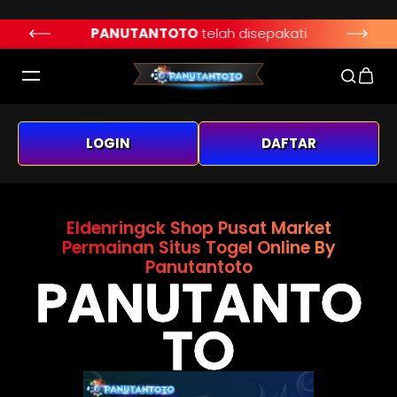
z
Skip To Content
is!
PANUTANTOTO
telah disepakati
Fa
00.
sebagai market situs togel online yang
legal untuk seluruh jenis pasaran resmi
LOGIN
DAFTAR
Eldenringck Shop Pusat Market
Permainan Situs Togel Online By
Panutantoto
PANUTANTO
TO