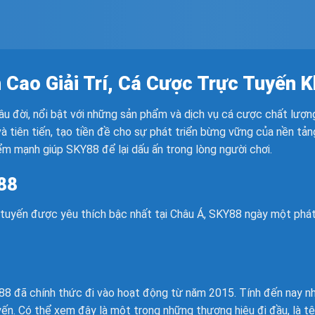
 Cao Giải Trí, Cá Cược Trực Tuyến K
âu đời, nổi bật với những sản phẩm và dịch vụ cá cược chất lượn
và tiên tiến, tạo tiền đề cho sự phát triển bừng vững của nền tả
iểm mạnh giúp SKY88 để lại dấu ấn trong lòng người chơi.
88
uyến được yêu thích bậc nhất tại Châu Á, SKY88 ngày một phát 
Y88 đã chính thức đi vào hoạt động từ năm 2015. Tính đến nay n
ến. Có thể xem đây là một trong những thương hiệu đi đầu, là tê