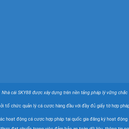
Nhà cái SKY88 được xây dựng trên nền tảng pháp lý vững chắc
 tổ chức quản lý cá cược hàng đầu với đầy đủ giấy tờ hợp pháp
ác hoạt động cá cược hợp pháp tại quốc gia đăng ký hoạt động (
thực đạt chuẩn trong việc đảm bảo an toàn dữ liệu, thông tin n