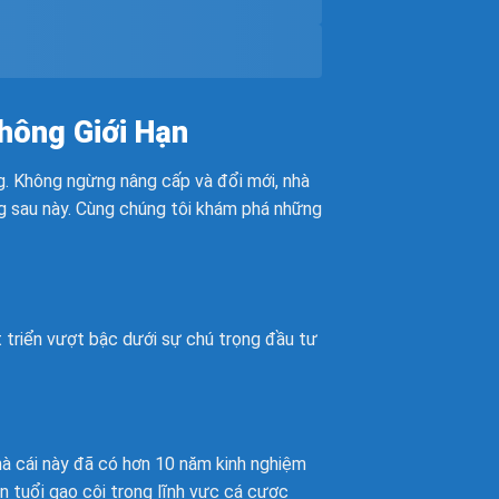
hông Giới Hạn
g. Không ngừng nâng cấp và đổi mới, nhà
ng sau này. Cùng chúng tôi khám phá những
triển vượt bậc dưới sự chú trọng đầu tư
hà cái này đã có hơn 10 năm kinh nghiệm
n tuổi gạo cội trong lĩnh vực cá cược