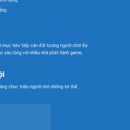
ằng.
 mục tiêu tiếp cận đối tượng người chơi đa
ác sâu rộng với nhiều nhà phát hành game,
ội
àng chục triệu người nhờ những lợi thế