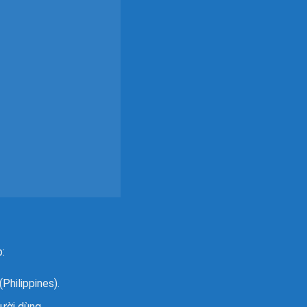
:
Philippines).
gười dùng.