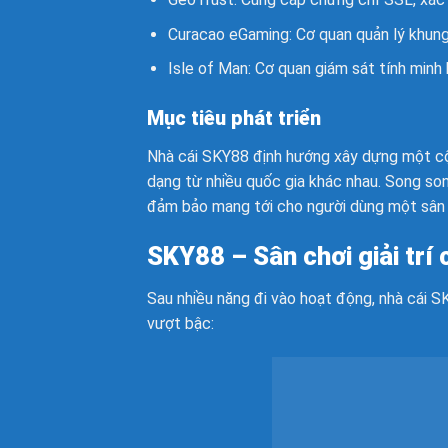
Curacao eGaming: Cơ quan quản lý khung
Isle of Man: Cơ quan giám sát tính minh
Mục tiêu phát triển
Nhà cái SKY88 định hướng xây dựng một cộn
dạng từ nhiều quốc gia khác nhau. Song song
đảm bảo mang tới cho người dùng một sân ch
SKY88 – Sân chơi giải trí 
Sau nhiều năng đi vào hoạt động, nhà cái S
vượt bậc: