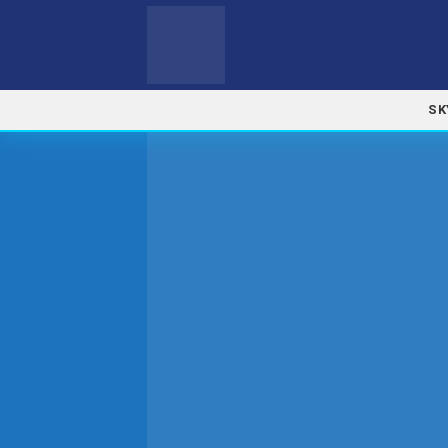
Bỏ
qua
nội
dung
SK