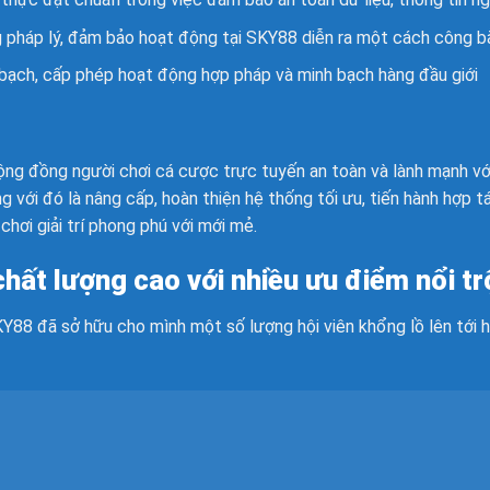
 pháp lý, đảm bảo hoạt động tại SKY88 diễn ra một cách công b
 bạch, cấp phép hoạt động hợp pháp và minh bạch hàng đầu giới
g đồng người chơi cá cược trực tuyến an toàn và lành mạnh với
 với đó là nâng cấp, hoàn thiện hệ thống tối ưu, tiến hành hợp t
ơi giải trí phong phú với mới mẻ.
chất lượng cao với nhiều ưu điểm nổi tr
KY88 đã sở hữu cho mình một số lượng hội viên khổng lồ lên tới h