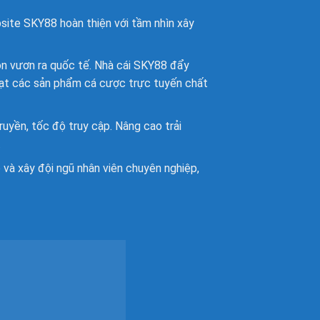
site SKY88 hoàn thiện với tầm nhìn xây
òn vươn ra quốc tế. Nhà cái SKY88 đẩy
loạt các sản phẩm cá cược trực tuyến chất
uyền, tốc độ truy cập. Nâng cao trải
.
và xây đội ngũ nhân viên chuyên nghiệp,