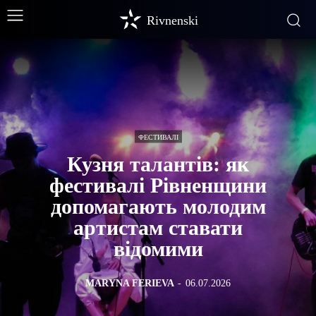
Rivnenski
ФЕСТИВАЛІ
Кузня талантів: як
фестивалі Рівненщини
допомагають молодим
артистам ставати
відомими
MARYNA FERIEVA
-
06.07.2026